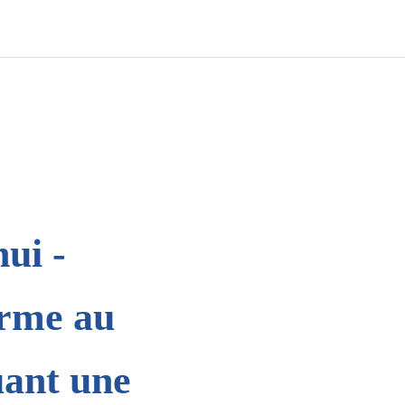
ui -
orme au
uant une