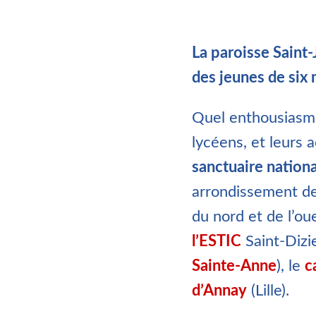
La paroisse Saint-
des jeunes de six 
Quel enthousiasme,
lycéens, et leurs 
sanctuaire nationa
arrondissement de l
du nord et de l’ou
l’ESTIC
Saint-Dizi
Sainte-Anne
), le
c
d’Annay
(Lille).